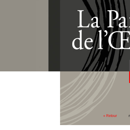
« Retour
n