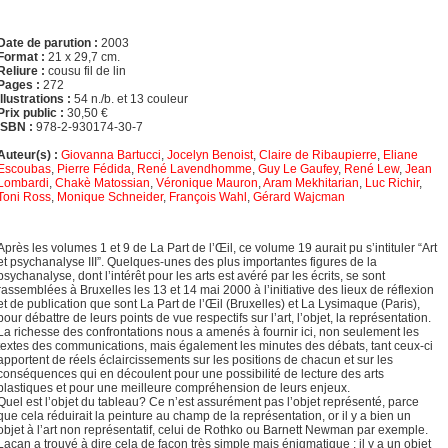
Date de parution :
2003
Format :
21 x 29,7 cm.
Reliure :
cousu fil de lin
Pages :
272
Illustrations :
54 n./b. et 13 couleur
Prix public :
30,50 €
ISBN :
978-2-930174-30-7
Auteur(s) :
Giovanna Bartucci
,
Jocelyn Benoist
,
Claire de Ribaupierre
,
Eliane
Escoubas
,
Pierre Fédida
,
René Lavendhomme
,
Guy Le Gaufey
,
René Lew
,
Jean
Lombardi
,
Chakè Matossian
,
Véronique Mauron
,
Aram Mekhitarian
,
Luc Richir
,
Toni Ross
,
Monique Schneider
,
François Wahl
,
Gérard Wajcman
Après les volumes 1 et 9 de La Part de l’Œil, ce volume 19 aurait pu s’intituler “Art
et psychanalyse III”. Quelques-unes des plus importantes figures de la
psychanalyse, dont l’intérêt pour les arts est avéré par les écrits, se sont
rassemblées à Bruxelles les 13 et 14 mai 2000 à l’initiative des lieux de réflexion
et de publication que sont La Part de l’Œil (Bruxelles) et La Lysimaque (Paris),
pour débattre de leurs points de vue respectifs sur l’art, l’objet, la représentation.
La richesse des confrontations nous a amenés à fournir ici, non seulement les
textes des communications, mais également les minutes des débats, tant ceux-ci
apportent de réels éclaircissements sur les positions de chacun et sur les
conséquences qui en découlent pour une possibilité de lecture des arts
plastiques et pour une meilleure compréhension de leurs enjeux.
Quel est l’objet du tableau? Ce n’est assurément pas l’objet représenté, parce
que cela réduirait la peinture au champ de la représentation, or il y a bien un
objet à l’art non représentatif, celui de Rothko ou Barnett Newman par exemple.
Lacan a trouvé à dire cela de façon très simple mais énigmatique : il y a un objet