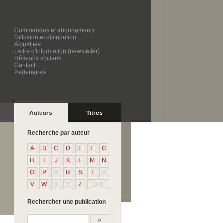
Commandes et abonnements
Diffusion et distribution
Actualités
Lettre d'information (newsletter)
Réseaux sociaux
Contact
Partenaires
Auteurs
Titres
Recherche par auteur
A
B
C
D
E
F
G
H
I
J
K
L
M
N
O
P
Q
R
S
T
U
V
W
X
Y
Z
0-9
Rechercher une publication