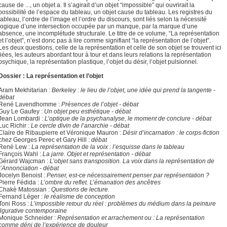
cause de ..., un objet a. Il s’agirait d’un objet “impossible” qui ouvrirait la
possibilité de l’espace du tableau, un objet cause du tableau. Les registres du
tableau, l’ordre de l’image et l’ordre du discours, sont liés selon la nécessité
logique d’une intersection occupée par un manque, par la marque d’une
absence, une incomplétude structurale. Le titre de ce volume, “La représentation
et l’objet”, n’est donc pas à lire comme signifiant “la représentation de l’objet”.
Les deux questions, celle de la représentation et celle de son objet se trouvent ici
liées, les auteurs abordant tour à tour et dans leurs relations la représentation
psychique, la représentation plastique, l’objet du désir, l’objet pulsionnel.
Dossier : La représentation et l’objet
Aram Mekhitarian :
Berkeley : le lieu de l’objet, une idée qui prend la tangente -
débat
René Lavendhomme :
Présences de l’objet - débat
Guy Le Gaufey :
Un objet peu esthétique - débat
Jean Lombardi :
L’optique de la psychanalyse, le moment de conclure - débat
Luc Richir :
Le cercle divin de l’anarchie - débat
Claire de Ribaupierre et Véronique Mauron :
Désir d’incarnation : le corps-fiction
chez
Georges Perec et Gary Hill :
débat
René Lew :
La représentation de la voix : l’esquisse dans le tableau
François Wahl :
La jarre. Objet et représentation - débat
Gérard Wajcman :
L’objet sans transposition. La voix dans la représentation de
l’Annonciation - débat
Jocelyn Benoist :
Penser, est-ce nécessairement penser par représentation ?
Pierre Fédida :
L’ombre du reflet. L’émanation des ancêtres
Chakè Matossian :
Questions de lecture.
Fernand Léger :
le réalisme de conception
Toni Ross :
L’impossible retour du réel : problèmes du médium dans la peinture
figurative contemporaine
Monique Schneider :
Représentation et arrachement ou : La représentation
comme déni de l’expérience de douleur