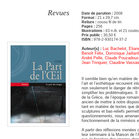
Revues
Date de parution :
2008
Format :
21 x 29,7 cm.
Reliure :
cousu fil de lin
Pages :
256
Illustrations :
63 n./b. et 21 coule
Prix public :
30,50 €
ISBN :
978-2-930174-37-2
Auteur(s) :
Luc Bachelot
,
Elian
Benoît Félix
,
Dominique Jaillard
André Pelle
,
Claude Pouzadoux
Jean Trinquier
,
Claudine Vassa
Il semble bien qu’en matière de 
l’art et l’esthétique recourent
non seulement le danger de rétré
simplifier les problématiques. I
de la Grèce, de l’époque romain
ancien de mettre à notre dispos
tant en matière de textes que de
sculptures et bas-reliefs permet
questionnements, nous amenant 
fonctionnement de la mimèsis et
A partir des réflexions menées 
leur séminaire à la Maison de l’