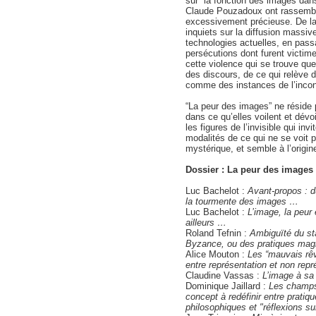
sur la fonction des images dan
Claude Pouzadoux ont rassembl
excessivement précieuse. De la
inquiets sur la diffusion massi
technologies actuelles, en passa
persécutions dont furent victime
cette violence qui se trouve qu
des discours, de ce qui relève d
comme des instances de l’incon
“La peur des images” ne réside 
dans ce qu’elles voilent et dév
les figures de l’invisible qui in
modalités de ce qui ne se voit 
mystérique, et semble à l’origin
Dossier : La peur des images
Luc Bachelot :
Avant-propos : d
la tourmente des images …
Luc Bachelot :
L’image, la peur
ailleurs …
Roland Tefnin :
Ambiguïté du st
Byzance, ou des pratiques magi
Alice Mouton :
Les “mauvais rê
entre représentation et non repr
Claudine Vassas :
L’image à sa 
Dominique Jaillard :
Les champs
concept à redéfinir entre pratiqu
philosophiques et "réflexions sur 