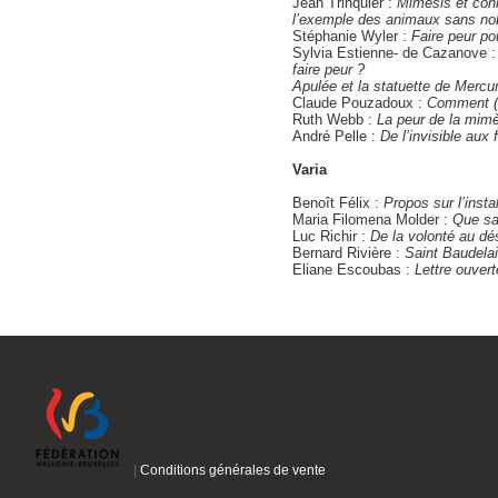
Jean Trinquier :
Mimèsis et conn
l’exemple des animaux sans nobl
Stéphanie Wyler :
Faire peur po
Sylvia Estienne- de Cazanove 
faire peur ?
Apulée et la statuette de Mercur
Claude Pouzadoux :
Comment (
Ruth Webb :
La peur de la mimès
André Pelle :
De l’invisible aux
Varia
Benoît Félix :
Propos sur l’instal
Maria Filomena Molder :
Que sai
Luc Richir :
De la volonté au dé
Bernard Rivière :
Saint Baudelai
Eliane Escoubas :
Lettre ouver
|
Conditions générales de vente