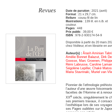
Revues
Date de parution
: 2021 (avril)
Format
: 21 x 29,7 cm.
Reliure
: cousu fil de lin
Illustrations
: 139 ill. en n./b. et
couleur.
Pages
: 448
Prix public
: 39,00 €
ISBN
: 978-2-930174-54-9
Disponible à partir du 20 mars 20
chez l'éditeur, et en librairie en avri
Auteur(s) :
Ârash Aminian Tabr
Amélie Bonnet Balazut
,
Dirk D
Goosse
,
Marc Groenen
,
Philip
Rémi Labrusse
,
Caroline Lamar
Ségolène Lepiller
,
Chakè Matos
Maria Stavrinaki
,
Muriel van Vli
Pionnier de l’ethnologie préhist
l’auteur d’une œuvre foisonnante
facettes de l’Homme et à renou
e
XX
siècle, singulièrement le c
ses premiers travaux, il consacr
l’esthétique lors de ses voyag
ses
Pages oubliées sur le Jap