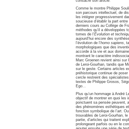
consacre son article.
Comme le montre Philippe Soulie
son parcours intellectuel, de disc
les intégrer progressivement da
soucieuse d’établir la part entre 
derniers cours au Collège de Fra
méthodes qu’il a développées to
tomes de l’
Évolution et techni
aujourd’hui encore des synthèse
l’évolution de l’
homo sapiens
, t
morphologiques que des inventi
accorde à la vie et aux domaine
montrant le caractère indissocia
Marc Groenen revient ainsi sur l
de Leroi-Gourhan, tandis que Mic
sur le geste. Certains articles e
préhistorique continue de poser
cercle restreint des spécialist
textes de Philippe Grosos, Ség
Ego...
Plus qu’un hommage à André Ler
objectif de montrer en quoi les 
ponctuent sa pensée peuvent, a
des phénomènes esthétiques et 
fonction symbolique de l’art. Out
trouvables de Leroi-Gourhan, l
partie, d’articles qui trai­tent 
prolongeant parfois ou en le con
ajouter ensuite une série de text