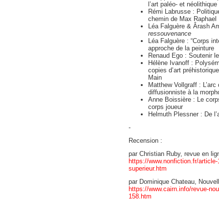
l’art paléo- et néolithique
Rémi Labrusse : Politique
chemin de Max Raphael
Léa Falguère & Ârash Amin
ressouvenance
Léa Falguère : “Corps in
approche de la peinture
Renaud Ego : Soutenir le 
Hélène Ivanoff : Polysém
copies d’art préhistorique
Main
Matthew Vollgraff : L’arc 
diffusionniste à la morph
Anne Boissière : Le corps
corps joueur
Helmuth Plessner : De l’
-
Recension :
par Christian Ruby, revue en lign
https://www.nonfiction.fr/article
superieur.htm
par Dominique Chateau, Nouvelle
https://www.cairn.info/revue-no
158.htm