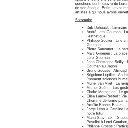
questions dont l’œuvre de Leroi-
de son époque. Enfin, le volume
artistes à qui nous avons ouver
Sommaire
Dirk Dehouck : Liminaire
André Leroi-Gourhan : La
l’esthétique
Philippe Soulier : Une an
Gourhan
Pierre Sauvanet : La par
Marc Groenen : La place d
Leroi-Gourhan
Jean-Christophe Bailly :
Gourhan au Japon
Bruno Goosse : Atmosphè
Ségolène Lepiller : André 
“moment sciences humain
Muriel van Vliet : La mo
Michel Guérin : Les gest
Chakè Matossian : Le goû
Élise Lamy-Rested : Vie 
L’homme dé-formé par la
Amélie Bonnet Balazut : 
Jorge Léon & Caroline L
notre futur
Maria Stavrinaki : Stupeu
Pasolini à Leroi-Gourhan
Philippe Grosos : Partici