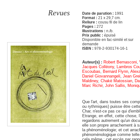
Revues
Date de parution :
1991
Format :
21 x 29,7 cm.
Reliure :
cousu fil de lin
Pages :
272
Illustrations :
n./b.
Prix public :
épuisé
Disponible en fac-similé et sur
demande
ISBN :
978-2-930174-16-1
Auteur(s) :
Robert Bernasconi
,
Jacques Colléony
,
Lambros Coul
Escoubas
,
Bernard Flynn
,
Alex
Daniel Giovannangeli
,
Jean Gre
Maldiney
,
Chakè Matossian
,
Da
Marc Richir
,
John Sallis
,
Moniqu
Que l'art, dans toutes ses comp
ou rythmiques) puisse être cett
Char, n'est-ce pas ce qui d'emblé
Etrange, en effet, cette chose, 
regardons autrement qu'un docum
elle son propre arrachement à sa 
la phénoménologie; et cet arrach
phénoménologique comme telle. Ce
cela même : cet excès par rappo