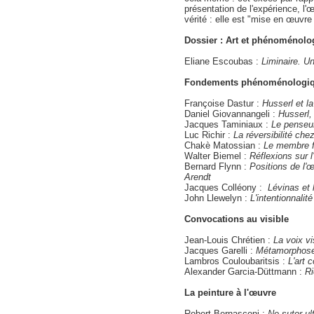
présentation de l'expérience, l'œu
vérité : elle est "mise en œuvre d
Dossier : Art et phénoménolo
Eliane Escoubas :
Liminaire. Un
Fondements phénoménologiqu
Françoise Dastur :
Husserl et la 
Daniel Giovannangeli :
Husserl,
Jacques Taminiaux :
Le penseur
Luc Richir :
La réversibilité che
Chakè Matossian :
Le membre fa
Walter Biemel :
Réflexions sur l
Bernard Flynn :
Positions de l'
Arendt
Jacques Colléony :
Lévinas et l'
John Llewelyn :
L'intentionnalité
Convocations au visible
Jean-Louis Chrétien :
La voix vi
Jacques Garelli :
Métamorphose
Lambros Couloubaritsis :
L'art 
Alexander Garcia-Düttmann :
Ri
La peinture à l'œuvre
Robert Bernasconi :
Ne sutor ul